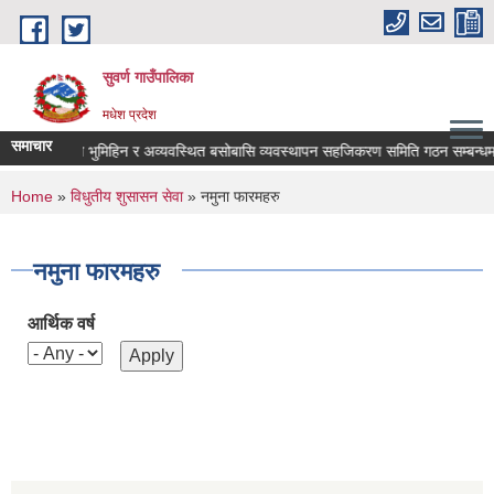
Skip to main content
सुवर्ण गाउँपालिका
मधेश प्रदेश
समाचार
वडा स्तरीय भुमिहिन र अव्यवस्थित बसोबासि व्यवस्थापन सहजिकरण समिति गठन सम्बन्धमा 
You are here
Home
»
विधुतीय शुसासन सेवा
» नमुना फारमहरु
नमुना फारमहरु
आर्थिक वर्ष