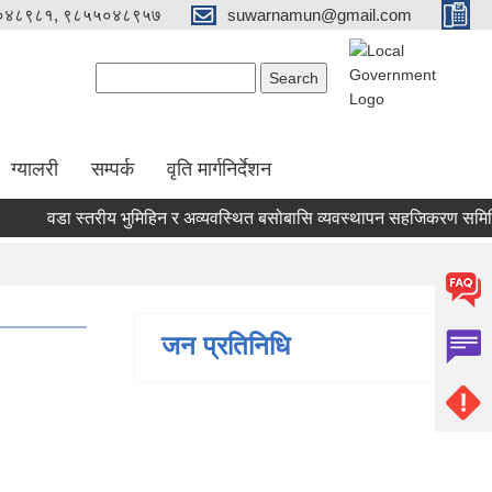
०४८९८१, ९८५५०४८९५७
suwarnamun@gmail.com
Search form
Search
ग्यालरी
सम्पर्क
वृति मार्गनिर्देशन
वडा स्तरीय भुमिहिन र अव्यवस्थित बसोबासि व्यवस्थापन सहजिकरण समिति गठ
जन प्रतिनिधि