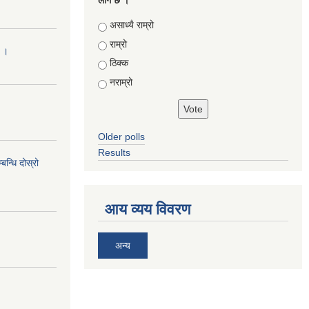
लाग छ ।
Choices
असाध्यै राम्रो
राम्रो
ा ।
ठिक्क
नराम्रो
Older polls
Results
न्धि दोस्रो
आय व्यय विवरण
अन्य