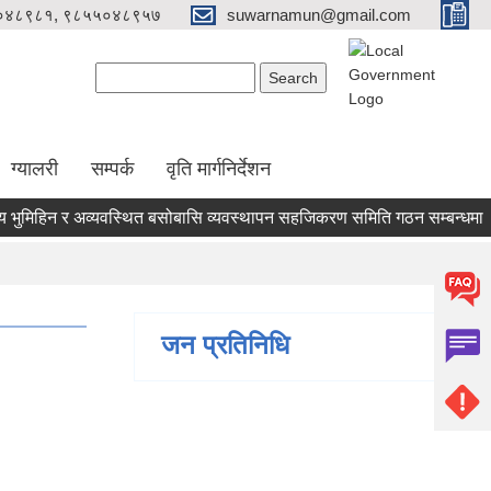
०४८९८१, ९८५५०४८९५७
suwarnamun@gmail.com
Search form
Search
ग्यालरी
सम्पर्क
वृति मार्गनिर्देशन
ुमिहिन र अव्यवस्थित बसोबासि व्यवस्थापन सहजिकरण समिति गठन सम्बन्धमा ।
जन प्रतिनिधि