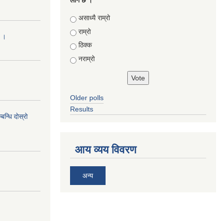
लाग छ ।
Choices
असाध्यै राम्रो
राम्रो
ा ।
ठिक्क
नराम्रो
Older polls
Results
न्धि दोस्रो
आय व्यय विवरण
अन्य