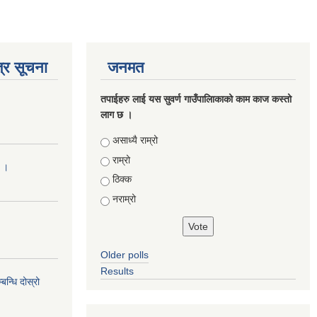
्र सूचना
जनमत
तपाईहरु लाई यस सुवर्ण गाउँपालिाकाको काम काज कस्तो
लाग छ ।
Choices
असाध्यै राम्रो
राम्रो
ा ।
ठिक्क
नराम्रो
Older polls
Results
न्धि दोस्रो