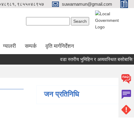
०४८९८१, ९८५५०४८९५७
suwarnamun@gmail.com
Search form
Search
ग्यालरी
सम्पर्क
वृति मार्गनिर्देशन
वडा स्तरीय भुमिहिन र अव्यवस्थित बसोबासि व्य
जन प्रतिनिधि