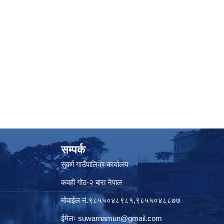
सम्पर्क
सुवर्ण गाउँपालिका कार्यालय
कवही गोठ-२ बारा नेपाल
मोवाईल नं.९८५५०४८९८१,९८५५०४८८७७
ईमेलः
suwarnamun@gmail.com