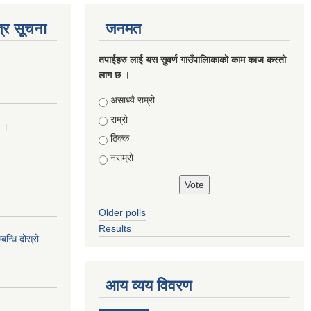
्र सूचना
जनमत
तपाईहरु लाई यस सुवर्ण गाउँपालिाकाको काम काज कस्तो
लाग छ ।
Choices
असाध्यै राम्रो
राम्रो
ा ।
ठिक्क
नराम्रो
Older polls
Results
न्धि दोस्रो
आय व्यय विवरण