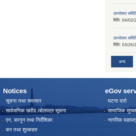
उपभोक्ता समिति
मिति:
04/02/
उपभोक्ता समिति
मिति:
03/26/
अन्य
Notices
eGov serv
सूचना तथा समाचार
घटना दर्ता
सार्वजनिक खरीद /बोलपत्र सूचना
सामाजिक सुरक्ष
एन, कानुन तथा निर्देशिका
नागरिक वडापत्
कर तथा शुल्कहरु