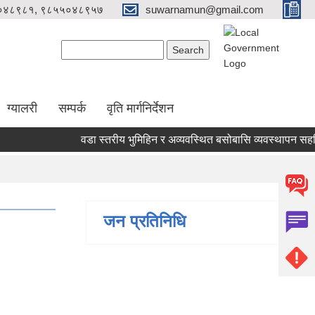
०४८९८१, ९८५५०४८९५७
suwarnamun@gmail.com
Search form
Search
ग्यालरी
सम्पर्क
वृति मार्गनिर्देशन
वडा स्तरीय भुमिहिन र अव्यवस्थित बसोबासि व्यवस्थापन सहजि
जन प्रतिनिधि